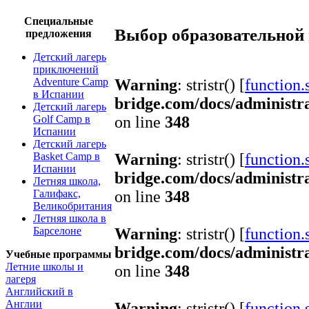
Специальные
Выбор образовательной
предложения
Детский лагерь
приключений
Adventure Camp
Warning
: stristr() [
function.s
в Испании
bridge.com/docs/administr
Детский лагерь
Golf Camp в
on line
348
Испании
Детский лагерь
Basket Camp в
Warning
: stristr() [
function.s
Испании
bridge.com/docs/administr
Летняя школа,
Галифакс,
on line
348
Великобритания
Летняя школа в
Барселоне
Warning
: stristr() [
function.s
bridge.com/docs/administr
Учебные программы
Летние школы и
on line
348
лагеря
Английский в
Англии
Warning
: stristr() [
function.s