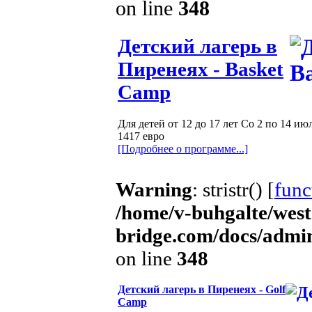
on line
348
Детский лагерь в
Пиренеях - Basket
Camp
Для детей от 12 до 17 лет Со 2 по 14 ию
1417 евро
[Подробнее о программе...]
Warning
: stristr() [
funct
/home/v-buhgalte/west
bridge.com/docs/admin
on line
348
Детский лагерь в Пиренеях - Golf
Camp