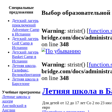
Специальные
Выбор образовательной
предложения
Детский лагерь
приключений
Adventure Camp
Warning
: stristr() [
function.s
в Испании
bridge.com/docs/administr
Детский лагерь
Golf Camp в
on line
348
Испании
Детский лагерь
Basket Camp в
Испании
Warning
: stristr() [
function.s
Летняя школа,
Галифакс,
bridge.com/docs/administr
Великобритания
on line
348
Летняя школа в
Барселоне
Летняя школа в Б
Учебные программы
Летние школы и
лагеря
Для детей от 12 до 17 лет Со 2 по 23 ию
Английский в
евро
Англии
[Подробнее о программе...]