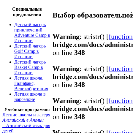
Специальные
Выбор образовательно
предложения
Детский лагерь
приключений
Adventure Camp в
Warning
: stristr() [
function.
Испании
bridge.com/docs/administ
Детский лагерь
Golf Camp в
on line
348
Испании
Детский лагерь
Basket Camp в
Warning
: stristr() [
function.
Испании
bridge.com/docs/administ
Летняя школа,
Галифакс,
on line
348
Великобритания
Летняя школа в
Барселоне
Warning
: stristr() [
function.
bridge.com/docs/administ
Учебные программы
Летние школы и лагеря
on line
348
Английский в Англии
Английский язык для
детей
Warning
: stristr() [
function.