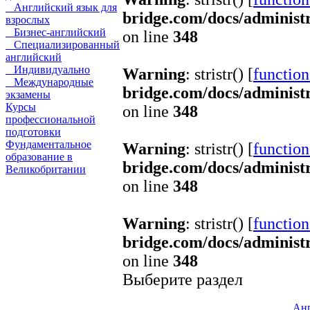
Английский язык для
bridge.com/docs/administ
взрослых
Бизнес-английский
on line
348
Специализированный
английский
Индивидуально
Warning
: stristr() [
function.
Международные
bridge.com/docs/administ
экзамены
Курсы
on line
348
профессиональной
подготовки
Фундаментальное
Warning
: stristr() [
function.
образование в
bridge.com/docs/administ
Великобритании
on line
348
Warning
: stristr() [
function.
bridge.com/docs/administ
on line
348
Выберите раздел
Анг