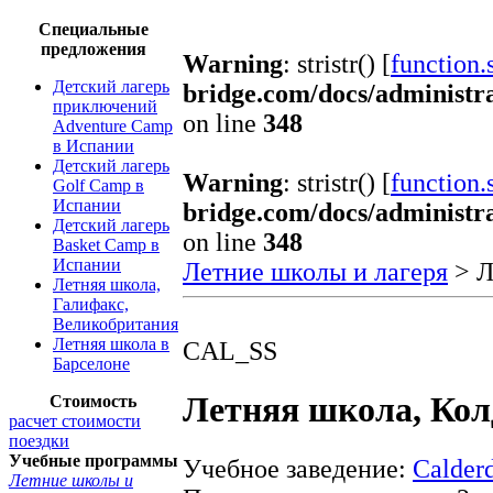
Специальные
предложения
Warning
: stristr() [
function.s
Детский лагерь
bridge.com/docs/administr
приключений
on line
348
Adventure Camp
в Испании
Детский лагерь
Warning
: stristr() [
function.s
Golf Camp в
Испании
bridge.com/docs/administr
Детский лагерь
on line
348
Basket Camp в
Испании
Летние школы и лагеря
> Л
Летняя школа,
Галифакс,
Великобритания
Летняя школа в
CAL_SS
Барселоне
Летняя школа, Кол
Стоимость
расчет стоимости
поездки
Учебные программы
Учебное заведение:
Calder
Летние школы и